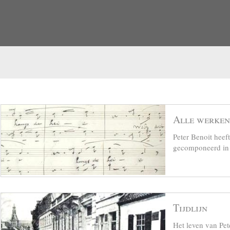
Alle werken
Peter Benoit hee
gecomponeerd in z
Tijdlijn
Het leven van Pet