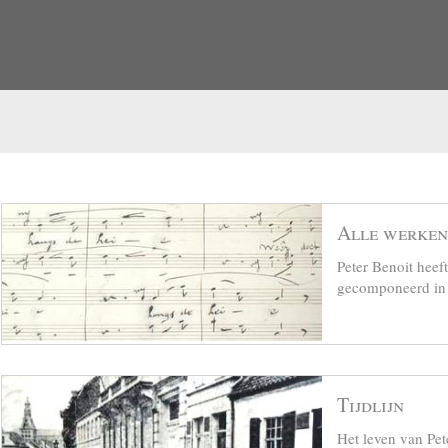
Alle werken
Peter Benoit hee
gecomponeerd in z
Tijdlijn
Het leven van Pet