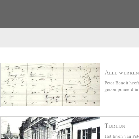
Alle werken
Peter Benoit hee
gecomponeerd in z
Tijdlijn
Het leven van Pet