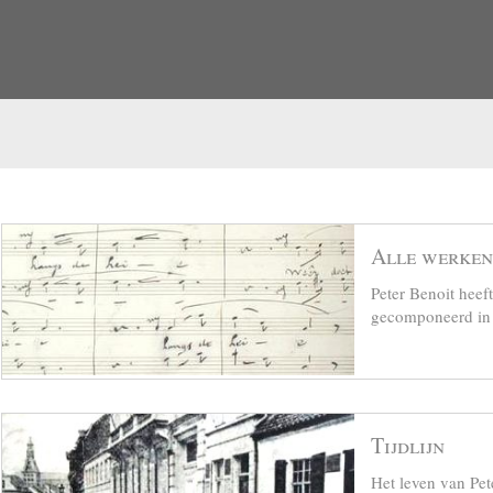
Alle werken
Peter Benoit hee
gecomponeerd in z
Tijdlijn
Het leven van Pet