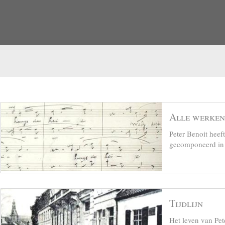
Alle werken
Peter Benoit hee
gecomponeerd in z
Tijdlijn
Het leven van Pet