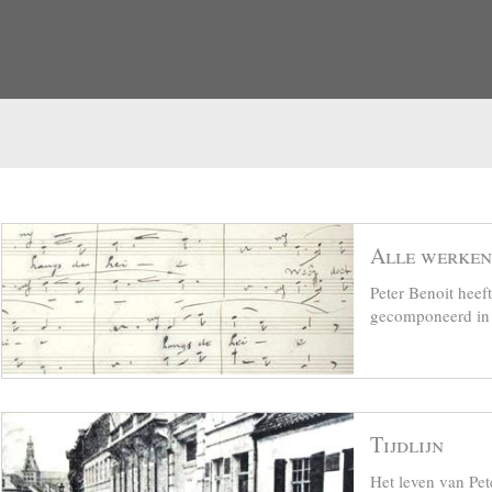
Alle werken
Peter Benoit hee
gecomponeerd in z
Tijdlijn
Het leven van Pet