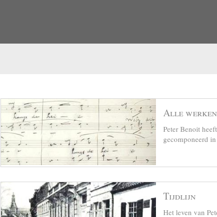
Alle werken
Peter Benoit hee
gecomponeerd in z
Tijdlijn
Het leven van Pet