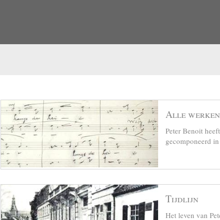
Alle werken
Peter Benoit hee
gecomponeerd in z
Tijdlijn
Het leven van Pet