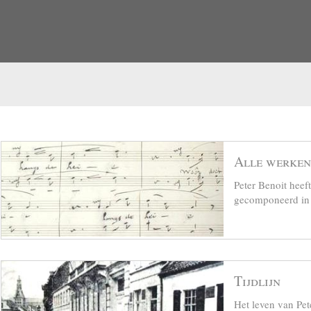
Alle werken
Peter Benoit hee
gecomponeerd in z
Tijdlijn
Het leven van Pet