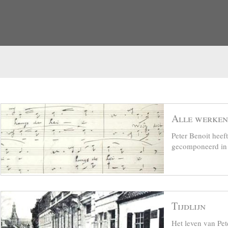
Alle werken
Peter Benoit hee
gecomponeerd in z
Tijdlijn
Het leven van Pet