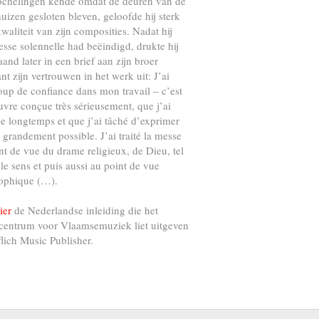
ochelingen kende omdat de deuren van de
uizen gesloten bleven, geloofde hij sterk
kwaliteit van zijn composities. Nadat hij
esse solennelle had beëindigd, drukte hij
and later in een brief aan zijn broer
nt zijn vertrouwen in het werk uit: J’ai
up de confiance dans mon travail – c’est
vre conçue très sérieusement, que j’ai
e longtemps et que j’ai tâché d’exprimer
s grandement possible. J’ai traité la messe
nt de vue du drame religieux, de Dieu, tel
 le sens et puis aussi au point de vue
ophique (…).
ier
de Nederlandse inleiding die het
centrum voor Vlaamsemuziek liet uitgeven
flich Music Publisher.