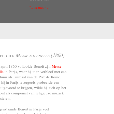
Lees meer »
elicht:
Messe solenelle (1860)
april 1860 voltooide Benoit zijn
Messe
lle
in Parijs, waar hij toen verbleef met een
dium als laureaat van de Prix de Rome.
l hij in Parijs tevergeefs probeerde een
uitgevoerd te krijgen, wilde hij zich op het
ront als componist van religieuze muziek
steren.
genstaande Benoit in Parijs veel