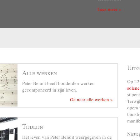
Lees meer »
Uitg
Alle werken
Op 22 
Peter Benoit heeft honderden werken
solene
gecomponeerd in zijn leven.
stipen
Ga naar alle werken »
Terwij
opera 
thuisf
manife
Tijdlijn
Niette
Het leven van Peter Benoit weergegeven in de