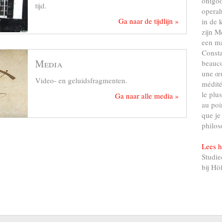
ontgo
tijd.
operah
Ga naar de tijdlijn »
in de 
zijn M
een ma
Consta
Media
beauco
une œu
Video- en geluidsfragmenten.
médité
le plu
Ga naar alle media »
au poi
que je
philos
Lees h
Studie
bij Hö