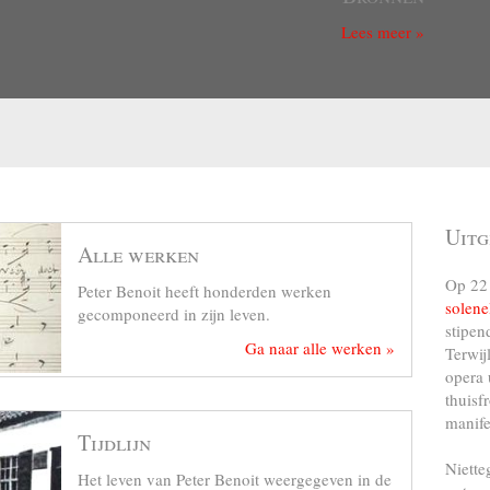
Lees meer »
Uitg
Alle werken
Op 22 
Peter Benoit heeft honderden werken
solene
gecomponeerd in zijn leven.
stipen
Ga naar alle werken »
Terwij
opera 
thuisf
manife
Tijdlijn
Niette
Het leven van Peter Benoit weergegeven in de