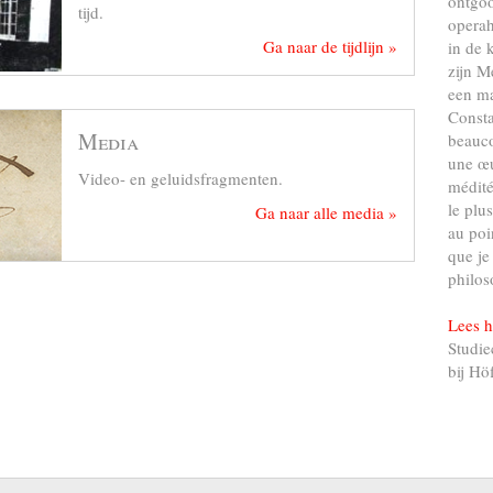
ontgo
tijd.
operah
Ga naar de tijdlijn »
in de 
zijn M
een ma
Consta
Media
beauco
une œu
Video- en geluidsfragmenten.
médité
le plu
Ga naar alle media »
au poi
que je
philos
Lees h
Studie
bij Hö