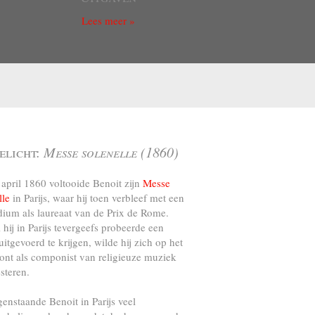
Lees meer »
elicht:
Messe solenelle (1860)
april 1860 voltooide Benoit zijn
Messe
lle
in Parijs, waar hij toen verbleef met een
dium als laureaat van de Prix de Rome.
l hij in Parijs tevergeefs probeerde een
uitgevoerd te krijgen, wilde hij zich op het
ront als componist van religieuze muziek
steren.
genstaande Benoit in Parijs veel