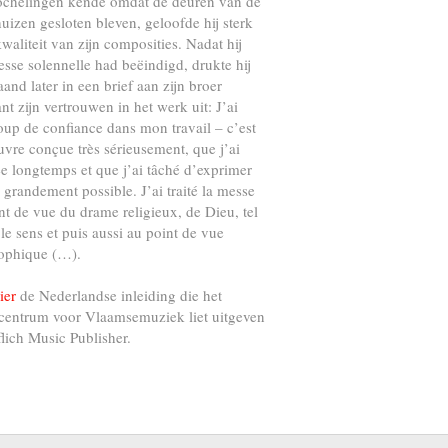
ochelingen kende omdat de deuren van de
uizen gesloten bleven, geloofde hij sterk
kwaliteit van zijn composities. Nadat hij
esse solennelle had beëindigd, drukte hij
and later in een brief aan zijn broer
nt zijn vertrouwen in het werk uit: J’ai
up de confiance dans mon travail – c’est
vre conçue très sérieusement, que j’ai
e longtemps et que j’ai tâché d’exprimer
s grandement possible. J’ai traité la messe
nt de vue du drame religieux, de Dieu, tel
 le sens et puis aussi au point de vue
ophique (…).
ier
de Nederlandse inleiding die het
centrum voor Vlaamsemuziek liet uitgeven
flich Music Publisher.