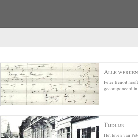
Alle werken
Peter Benoit hee
gecomponeerd in z
Tijdlijn
Het leven van Pet