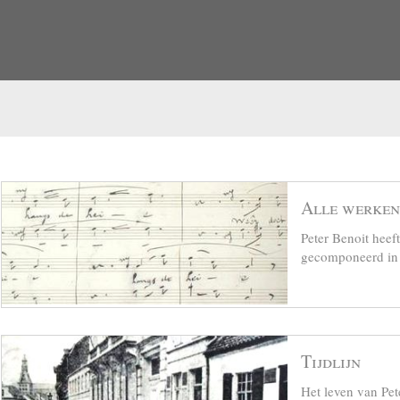
Alle werken
Peter Benoit hee
gecomponeerd in z
Tijdlijn
Het leven van Pet