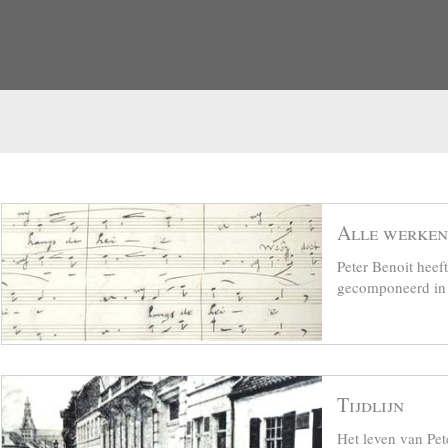
Alle werken
Peter Benoit hee
gecomponeerd in z
Tijdlijn
Het leven van Pet