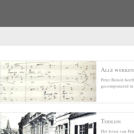
Alle werken
Peter Benoit hee
gecomponeerd in z
Tijdlijn
Het leven van Pet