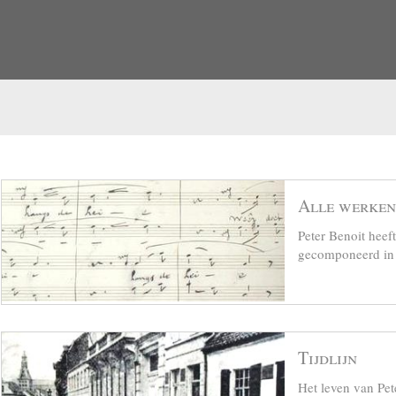
Alle werken
Peter Benoit hee
gecomponeerd in z
Tijdlijn
Het leven van Pet