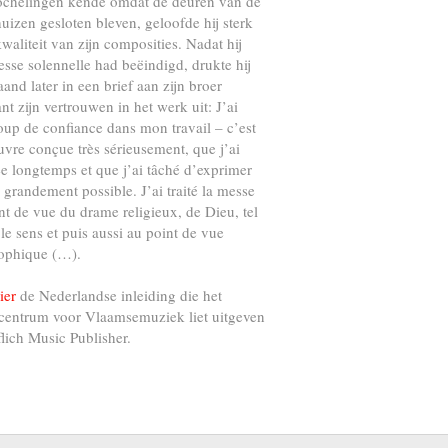
ochelingen kende omdat de deuren van de
uizen gesloten bleven, geloofde hij sterk
kwaliteit van zijn composities. Nadat hij
esse solennelle had beëindigd, drukte hij
and later in een brief aan zijn broer
nt zijn vertrouwen in het werk uit: J’ai
up de confiance dans mon travail – c’est
vre conçue très sérieusement, que j’ai
e longtemps et que j’ai tâché d’exprimer
s grandement possible. J’ai traité la messe
nt de vue du drame religieux, de Dieu, tel
 le sens et puis aussi au point de vue
ophique (…).
ier
de Nederlandse inleiding die het
centrum voor Vlaamsemuziek liet uitgeven
flich Music Publisher.