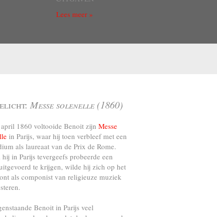
Lees meer »
elicht:
Messe solenelle (1860)
april 1860 voltooide Benoit zijn
Messe
lle
in Parijs, waar hij toen verbleef met een
dium als laureaat van de Prix de Rome.
l hij in Parijs tevergeefs probeerde een
uitgevoerd te krijgen, wilde hij zich op het
ront als componist van religieuze muziek
steren.
genstaande Benoit in Parijs veel