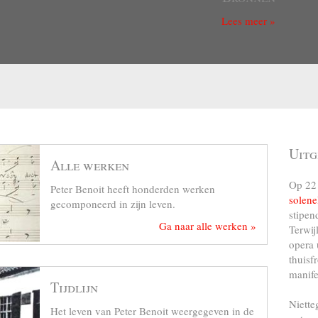
Lees meer »
Uitg
Alle werken
Op 22 
Peter Benoit heeft honderden werken
solene
gecomponeerd in zijn leven.
stipen
Ga naar alle werken »
Terwij
opera 
thuisf
manife
Tijdlijn
Niette
Het leven van Peter Benoit weergegeven in de