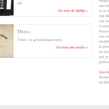
ontgo
tijd.
operah
Ga naar de tijdlijn »
in de 
zijn M
een ma
Consta
Media
beauco
une œu
Video- en geluidsfragmenten.
médité
le plu
Ga naar alle media »
au poi
que je
philos
Lees h
Studie
bij Hö