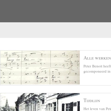
Alle werken
Peter Benoit hee
gecomponeerd in z
Tijdlijn
Het leven van Pet