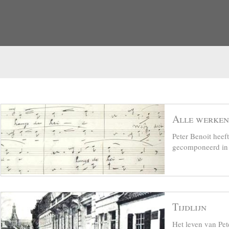
Alle werken
Peter Benoit hee
gecomponeerd in z
Tijdlijn
Het leven van Pet