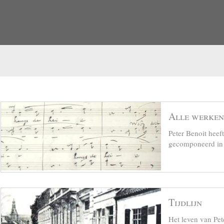
Alle werken
Peter Benoit hee
gecomponeerd in z
Tijdlijn
Het leven van Pet