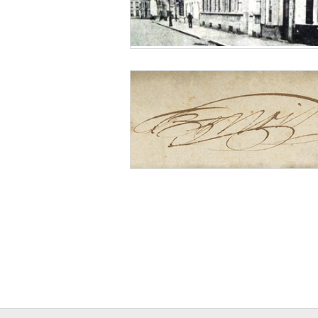
die Benoit in een brief van 28/06/1854 aan
vermeldt:
M. Lavisé qui est infatiguable pour me pou
déjà procuré quatre lessons. J’en aurai en
temps.
Hij is eveneens te identificeren met Luite
oktober 1863 bij het huwelijk van Benoit 
getuige van de bruid. (LL)