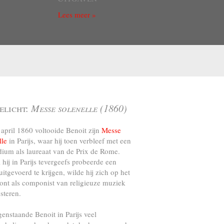
Lees meer »
elicht:
Messe solenelle (1860)
april 1860 voltooide Benoit zijn
Messe
lle
in Parijs, waar hij toen verbleef met een
dium als laureaat van de Prix de Rome.
l hij in Parijs tevergeefs probeerde een
uitgevoerd te krijgen, wilde hij zich op het
ront als componist van religieuze muziek
steren.
genstaande Benoit in Parijs veel