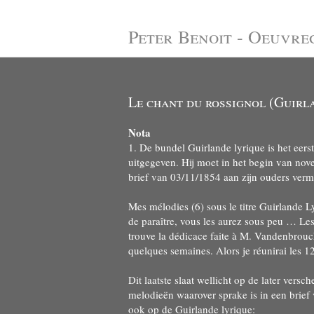
Peter Benoit - Oeuvre
Le chant du rossignol (Guirl
Nota
1. De bundel Guirlande lyrique is het eer
uitgegeven. Hij moet in het begin van no
brief van 03/11/1854 aan zijn ouders verm
Mes mélodies (6) sous le titre Guirlande 
de paraître, vous les aurez sous peu … Les
trouve la dédicace faite à M. Vandenbrouc
quelques semaines. Alors je réunirai les 12 
Dit laatste slaat wellicht op de later ver
melodieën waarover sprake is in een brief
ook op de Guirlande lyrique: