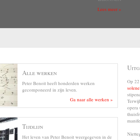
Lees meer »
r Hanssens). Schott, l’éditeur de
lodies, M. Hanssens dira qu’il
juni 1854. Op het titelblad is de
aïls. De zes melodieën zijn
821-1887) was bureauchef bij de
Uitg
. Hij is de auteur van
Alle werken
ie Nationale: Dictionnaire des
Op 22 
blications 1830-1880, Tome II E-
Peter Benoit heeft honderden werken
solene
nlijst). Hij wordt onder meer
gecomponeerd in zijn leven.
stipen
s van De engel des huisgezins,
Ga naar alle werken »
Terwij
metselaar en schreef brochures
opera 
rancs-maçons. Verder schreef hij
thuisf
 de Romeprijs. (Zie ook: J.
manife
Tijdlijn
Niette
pgedragen, is wellicht de persoon
Het leven van Peter Benoit weergegeven in de