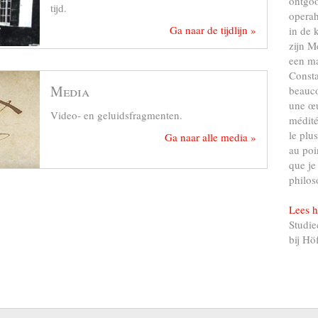
ontgo
 zijn ouders als zijn weldoener
tijd.
operah
Ga naar de tijdlijn »
in de 
zijn M
sser et me faire connaître, m’a
een ma
core deux de plus d’ici à quelque
Consta
Media
beauco
une œu
nant Kolonel Lavisé die op 6
Video- en geluidsfragmenten.
médité
met Flore Wantzel zal optreden als
le plu
Ga naar alle media »
au poi
que je
philos
Lees h
Studie
bij Hö