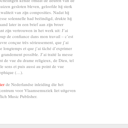
ochelingen kende omdat de deuren van de
uizen gesloten bleven, geloofde hij sterk
kwaliteit van zijn composities. Nadat hij
esse solennelle had beëindigd, drukte hij
and later in een brief aan zijn broer
nt zijn vertrouwen in het werk uit: J’ai
up de confiance dans mon travail – c’est
vre conçue très sérieusement, que j’ai
e longtemps et que j’ai tâché d’exprimer
s grandement possible. J’ai traité la messe
nt de vue du drame religieux, de Dieu, tel
 le sens et puis aussi au point de vue
ophique (…).
ier
de Nederlandse inleiding die het
centrum voor Vlaamsemuziek liet uitgeven
flich Music Publisher.