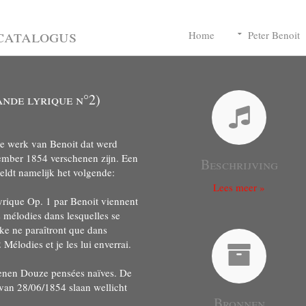
catalogus
Home
Peter Benoit
ande lyrique n°2)
ste werk van Benoit dat werd
vember 1854 verschenen zijn. Een
Beschrijving
eldt namelijk het volgende:
Lees meer »
Lyrique Op. 1 par Benoit viennent
 mélodies dans lesquelles se
ke ne paraîtront que dans
Mélodies et je les lui enverrai.
schenen Douze pensées naïves. De
 van 28/06/1854 slaan wellicht
Bronnen