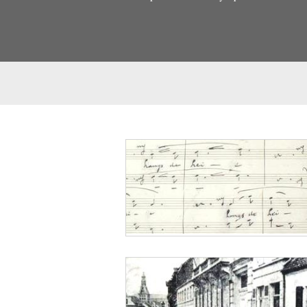
Ce soir je dois aller chez ce dernier (Victo
musique y sera: je lui jouerai quelques mé
doit les graver et tout sera dit.
In dat geval valt de compositie voor einde 
naam van de tekstdichter gespeld als Mich
afzonderlijk gepagineerd.
2. Clément Philippe François Michaëls (1
administratie van de goshuizen van Brussel
verschillende toneelwerken (zie: Biograph
Ecrivains belges et catalogue de leurs pu
M, Bruxelles, 1892, p. 676-677, met werke
vermeld als auteur samen met Jacques Kat
verschenen in 1853. Michaëls fils was vrij
zoals Guerre aux Jésuites en Morale des f
de teksten voor verschillende cantates voor
Kuypers, Jacob Kats, agitator, p. 234.)
3. Firmin Lavisé, aan wie het stuk werd o