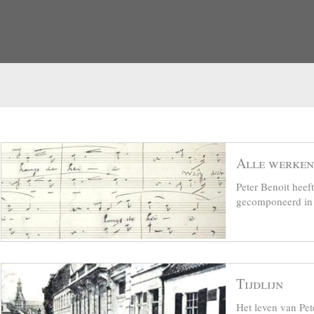
Alle werken
Peter Benoit hee
gecomponeerd in z
Tijdlijn
Het leven van Pet