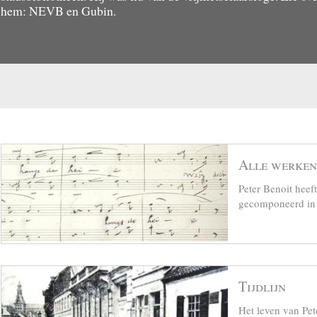
hem: NEVB en Gubin.
3. De uitgave is volgens Vandebuerie verschenen in 1901. (LL)
Alle werken
Peter Benoit hee
gecomponeerd in z
Tijdlijn
Het leven van Pet