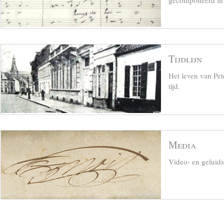
gecomponeerd in z
Tijdlijn
Het leven van Pet
tijd.
Media
Video- en geluid