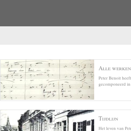
Alle werken
Peter Benoit hee
gecomponeerd in z
Tijdlijn
Het leven van Pet