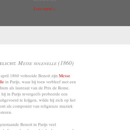
Lees meer »
elicht:
Messe solenelle (1860)
april 1860 voltooide Benoit zijn
Messe
lle
in Parijs, waar hij toen verbleef met een
dium als laureaat van de Prix de Rome.
l hij in Parijs tevergeefs probeerde een
uitgevoerd te krijgen, wilde hij zich op het
ront als componist van religieuze muziek
steren.
genstaande Benoit in Parijs veel