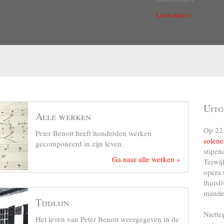
Lees meer »
Uitg
Alle werken
Op 22 
Peter Benoit heeft honderden werken
solene
gecomponeerd in zijn leven.
stipen
Ga naar alle werken »
Terwij
opera 
thuisf
manife
Tijdlijn
Niette
Het leven van Peter Benoit weergegeven in de