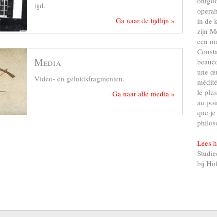
ontgo
tijd.
operah
Ga naar de tijdlijn »
in de 
zijn M
een ma
Consta
Media
beauco
une œu
Video- en geluidsfragmenten.
médité
le plu
Ga naar alle media »
au poi
que je
philos
Lees h
Studie
bij Hö