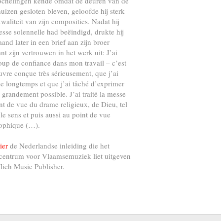
ochelingen kende omdat de deuren van de
uizen gesloten bleven, geloofde hij sterk
kwaliteit van zijn composities. Nadat hij
esse solennelle had beëindigd, drukte hij
and later in een brief aan zijn broer
nt zijn vertrouwen in het werk uit: J’ai
up de confiance dans mon travail – c’est
vre conçue très sérieusement, que j’ai
e longtemps et que j’ai tâché d’exprimer
s grandement possible. J’ai traité la messe
nt de vue du drame religieux, de Dieu, tel
 le sens et puis aussi au point de vue
ophique (…).
ier
de Nederlandse inleiding die het
centrum voor Vlaamsemuziek liet uitgeven
flich Music Publisher.