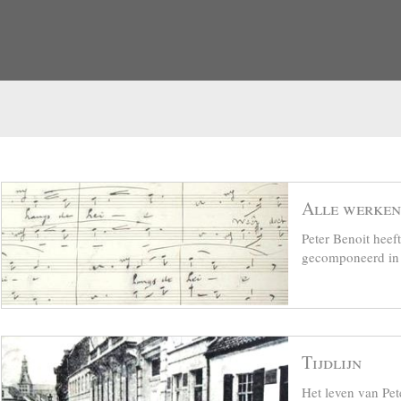
Alle werken
Peter Benoit hee
gecomponeerd in z
Tijdlijn
Het leven van Pet