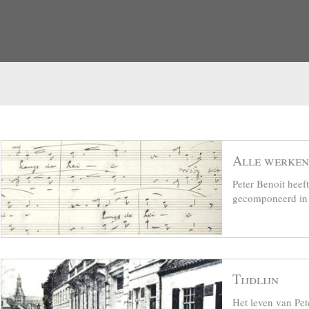
Alle werken
Peter Benoit hee
gecomponeerd in z
Tijdlijn
Het leven van Pet