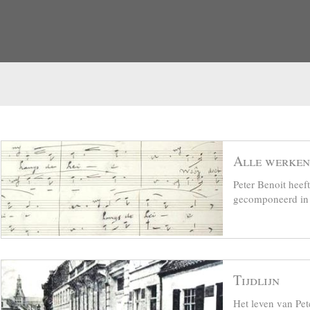
Alle werken
Peter Benoit hee
gecomponeerd in z
Tijdlijn
Het leven van Pet