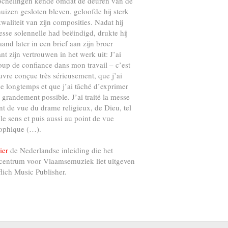
ochelingen kende omdat de deuren van de
uizen gesloten bleven, geloofde hij sterk
kwaliteit van zijn composities. Nadat hij
esse solennelle had beëindigd, drukte hij
and later in een brief aan zijn broer
nt zijn vertrouwen in het werk uit: J’ai
up de confiance dans mon travail – c’est
vre conçue très sérieusement, que j’ai
e longtemps et que j’ai tâché d’exprimer
s grandement possible. J’ai traité la messe
nt de vue du drame religieux, de Dieu, tel
 le sens et puis aussi au point de vue
ophique (…).
ier
de Nederlandse inleiding die het
centrum voor Vlaamsemuziek liet uitgeven
flich Music Publisher.