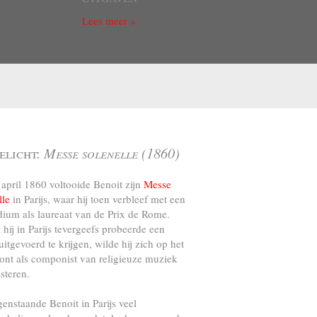
Lees meer »
elicht:
Messe solenelle (1860)
april 1860 voltooide Benoit zijn
Messe
lle
in Parijs, waar hij toen verbleef met een
dium als laureaat van de Prix de Rome.
l hij in Parijs tevergeefs probeerde een
uitgevoerd te krijgen, wilde hij zich op het
ront als componist van religieuze muziek
steren.
genstaande Benoit in Parijs veel