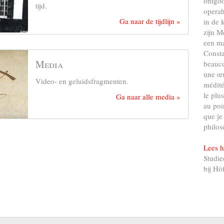
ontgo
tijd.
operah
Ga naar de tijdlijn »
in de 
zijn M
een ma
Consta
Media
beauco
une œu
Video- en geluidsfragmenten.
médité
le plu
Ga naar alle media »
au poi
que je
philos
Lees h
Studie
bij Hö