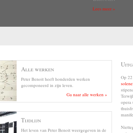
Lees meer »
Uitg
Alle werken
Op 22 
Peter Benoit heeft honderden werken
solene
gecomponeerd in zijn leven.
stipen
Ga naar alle werken »
Terwij
opera 
thuisf
manife
Tijdlijn
Niette
Het leven van Peter Benoit weergegeven in de