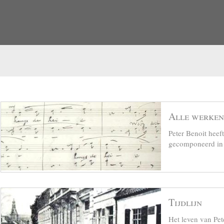
Alle werken
Peter Benoit hee
gecomponeerd in z
Tijdlijn
Het leven van Pet