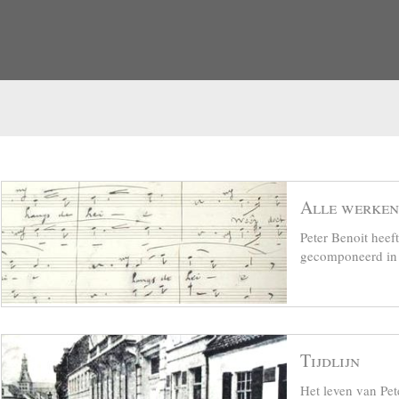
Alle werken
Peter Benoit hee
gecomponeerd in z
Tijdlijn
Het leven van Pet