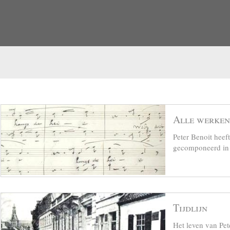
Alle werken
Peter Benoit hee
gecomponeerd in z
Tijdlijn
Het leven van Pet