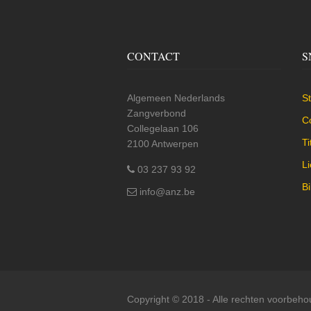
CONTACT
S
Algemeen Nederlands
St
Zangverbond
C
Collegelaan 106
Ti
2100 Antwerpen
L
03 237 93 92
Bi
info@anz.be
Copyright © 2018 - Alle rechten voorbeh