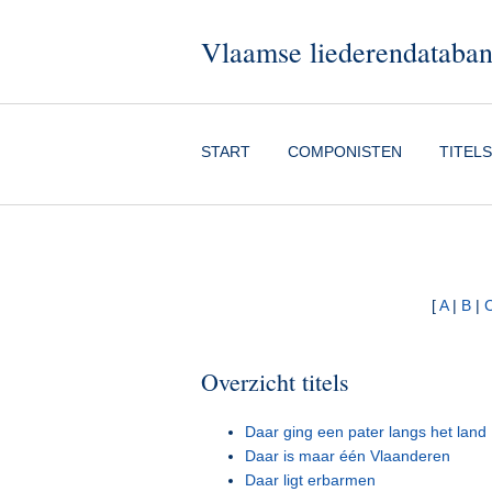
Vlaamse liederendataba
START
COMPONISTEN
TITELS
[
A
|
B
|
Overzicht titels
Daar ging een pater langs het land
Daar is maar één Vlaanderen
Daar ligt erbarmen