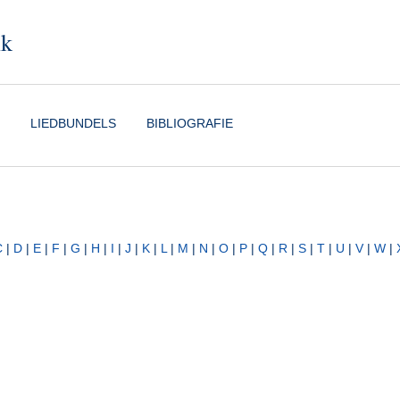
nk
LIEDBUNDELS
BIBLIOGRAFIE
C
|
D
|
E
|
F
|
G
|
H
|
I
|
J
|
K
|
L
|
M
|
N
|
O
|
P
|
Q
|
R
|
S
|
T
|
U
|
V
|
W
|