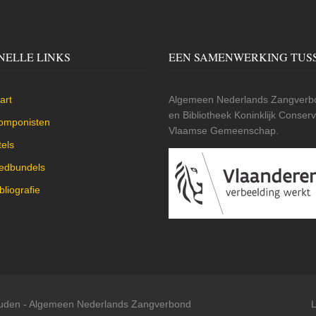
NELLE LINKS
EEN SAMENWERKING TUS
art
Algemeen Nederlands Zangverbo
en Bibliotheek Koninklijk Conse
omponisten
Vlaamse Gemeenschap.
tels
iedbundels
bliografie
ouden -
Algemeen Nederlands Zangverbond
L