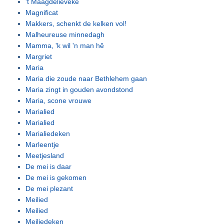
't Maagdelieveke
Magnificat
Makkers, schenkt de kelken vol!
Malheureuse minnedagh
Mamma, 'k wil 'n man hê
Margriet
Maria
Maria die zoude naar Bethlehem gaan
Maria zingt in gouden avondstond
Maria, scone vrouwe
Marialied
Marialied
Marialiedeken
Marleentje
Meetjesland
De mei is daar
De mei is gekomen
De mei plezant
Meilied
Meilied
Meiliedeken