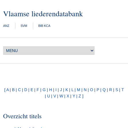
Vlaamse liederendatabank
ANZ
SVM
BIB KCA
[
A
|
B
|
C
|
D
|
E
|
F
|
G
|
H
|
I
|
J
|
K
|
L
|
M
|
N
|
O
|
P
|
Q
|
R
|
S
|
T
|
U
|
V
|
W
|
X
|
Y
|
Z
]
Overzicht titels