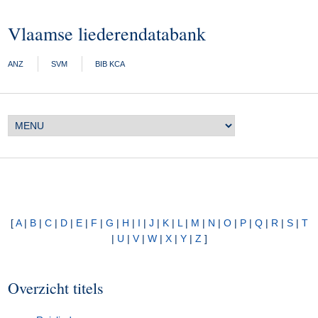
Vlaamse liederendatabank
ANZ
SVM
BIB KCA
[
A
|
B
|
C
|
D
|
E
|
F
|
G
|
H
|
I
|
J
|
K
|
L
|
M
|
N
|
O
|
P
|
Q
|
R
|
S
|
T
|
U
|
V
|
W
|
X
|
Y
|
Z
]
Overzicht titels