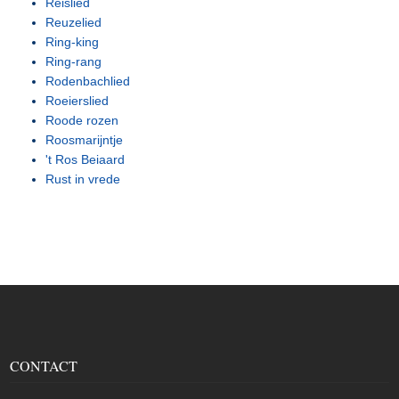
Reislied
Reuzelied
Ring-king
Ring-rang
Rodenbachlied
Roeierslied
Roode rozen
Roosmarijntje
't Ros Beiaard
Rust in vrede
CONTACT