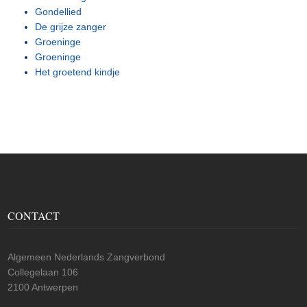
Gondellied
De grijze zanger
Groeninge
Groeninge
Het groetend kindje
CONTACT
Algemeen Nederlands Zangverbond
Collegelaan 106
2100 Antwerpen