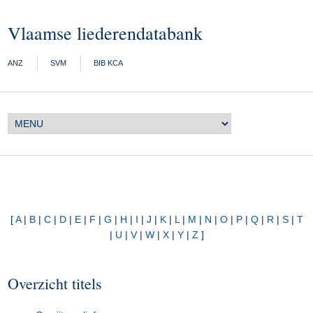
Vlaamse liederendatabank
ANZ
SVM
BIB KCA
[
A
|
B
|
C
|
D
|
E
|
F
|
G
|
H
|
I
|
J
|
K
|
L
|
M
|
N
|
O
|
P
|
Q
|
R
|
S
|
T
|
U
|
V
|
W
|
X
|
Y
|
Z
]
Overzicht titels