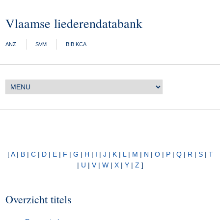
Vlaamse liederendatabank
ANZ
SVM
BIB KCA
[
A
|
B
|
C
|
D
|
E
|
F
|
G
|
H
|
I
|
J
|
K
|
L
|
M
|
N
|
O
|
P
|
Q
|
R
|
S
|
T
|
U
|
V
|
W
|
X
|
Y
|
Z
]
Overzicht titels