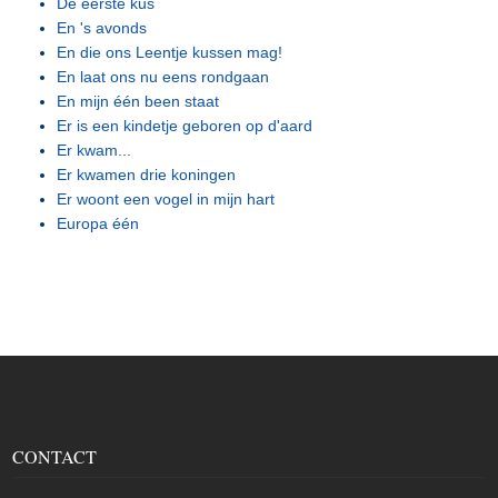
De eerste kus
En 's avonds
En die ons Leentje kussen mag!
En laat ons nu eens rondgaan
En mijn één been staat
Er is een kindetje geboren op d'aard
Er kwam...
Er kwamen drie koningen
Er woont een vogel in mijn hart
Europa één
CONTACT