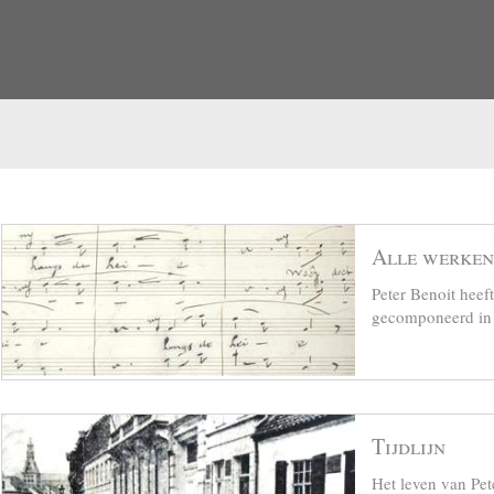
Alle werken
Peter Benoit hee
gecomponeerd in z
Tijdlijn
Het leven van Pet