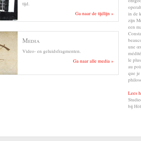
ontgo
tijd.
operah
Ga naar de tijdlijn »
in de 
zijn M
een ma
Consta
Media
beauco
une œu
Video- en geluidsfragmenten.
médité
le plu
Ga naar alle media »
au poi
que je
philos
Lees h
Studie
bij Hö