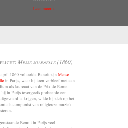
Lees meer »
elicht:
Messe solenelle (1860)
april 1860 voltooide Benoit zijn
Messe
lle
in Parijs, waar hij toen verbleef met een
dium als laureaat van de Prix de Rome.
l hij in Parijs tevergeefs probeerde een
uitgevoerd te krijgen, wilde hij zich op het
ront als componist van religieuze muziek
steren.
genstaande Benoit in Parijs veel