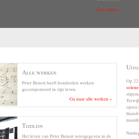
Lees meer »
Uitg
Alle werken
Op 22 
Peter Benoit heeft honderden werken
solene
gecomponeerd in zijn leven.
stipen
Ga naar alle werken »
Terwij
opera 
thuisf
manife
Tijdlijn
Niette
Het leven van Peter Benoit weergegeven in de