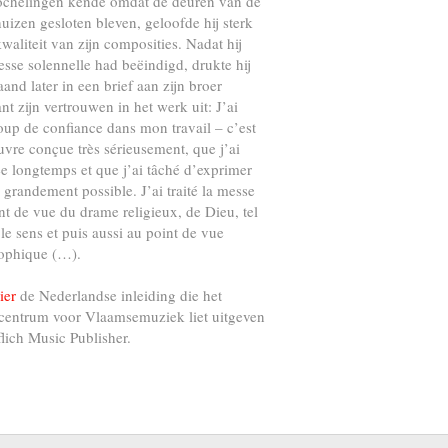
ochelingen kende omdat de deuren van de
uizen gesloten bleven, geloofde hij sterk
kwaliteit van zijn composities. Nadat hij
esse solennelle had beëindigd, drukte hij
and later in een brief aan zijn broer
nt zijn vertrouwen in het werk uit: J’ai
up de confiance dans mon travail – c’est
vre conçue très sérieusement, que j’ai
e longtemps et que j’ai tâché d’exprimer
s grandement possible. J’ai traité la messe
nt de vue du drame religieux, de Dieu, tel
 le sens et puis aussi au point de vue
ophique (…).
ier
de Nederlandse inleiding die het
centrum voor Vlaamsemuziek liet uitgeven
flich Music Publisher.