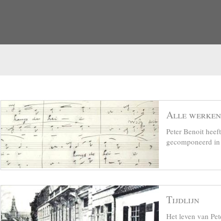
Alle werken
Peter Benoit hee
gecomponeerd in z
Tijdlijn
Het leven van Pet