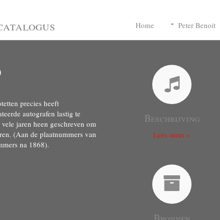
catalogus
Home
Peter Benoit
)
etten precies heeft
eerde autografen lastig te
Beschrijving
er vele jaren heen geschreven om
ceren. (Aan de plaatnummers van
Lees meer »
ummers na 1868).
Bronnen