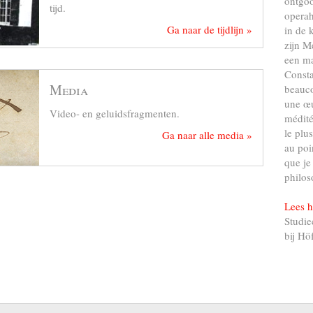
ontgo
tijd.
operah
Ga naar de tijdlijn »
in de 
zijn M
een ma
Consta
Media
beauco
une œu
Video- en geluidsfragmenten.
médité
le plu
Ga naar alle media »
au poi
que je
philos
Lees h
Studie
bij Hö