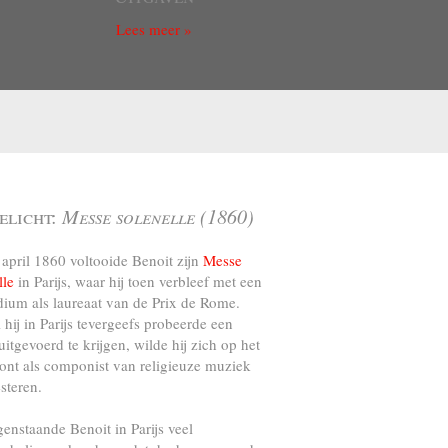
Lees meer »
elicht:
Messe solenelle (1860)
april 1860 voltooide Benoit zijn
Messe
lle
in Parijs, waar hij toen verbleef met een
dium als laureaat van de Prix de Rome.
l hij in Parijs tevergeefs probeerde een
uitgevoerd te krijgen, wilde hij zich op het
ront als componist van religieuze muziek
steren.
genstaande Benoit in Parijs veel