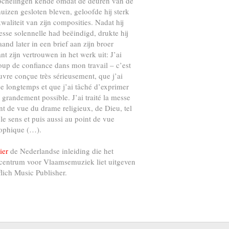
ochelingen kende omdat de deuren van de
uizen gesloten bleven, geloofde hij sterk
kwaliteit van zijn composities. Nadat hij
esse solennelle had beëindigd, drukte hij
and later in een brief aan zijn broer
nt zijn vertrouwen in het werk uit: J’ai
up de confiance dans mon travail – c’est
vre conçue très sérieusement, que j’ai
e longtemps et que j’ai tâché d’exprimer
s grandement possible. J’ai traité la messe
nt de vue du drame religieux, de Dieu, tel
 le sens et puis aussi au point de vue
ophique (…).
ier
de Nederlandse inleiding die het
centrum voor Vlaamsemuziek liet uitgeven
flich Music Publisher.