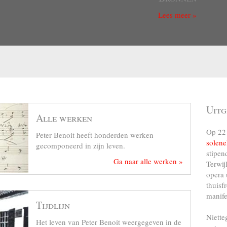
Lees meer »
Uitg
Alle werken
Op 22 
Peter Benoit heeft honderden werken
solene
gecomponeerd in zijn leven.
stipen
Ga naar alle werken »
Terwij
opera 
thuisf
manife
Tijdlijn
Niette
Het leven van Peter Benoit weergegeven in de