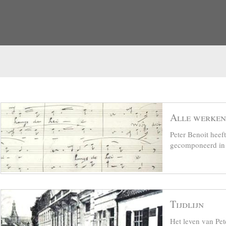
Alle werken
Peter Benoit hee
gecomponeerd in z
Tijdlijn
Het leven van Pet