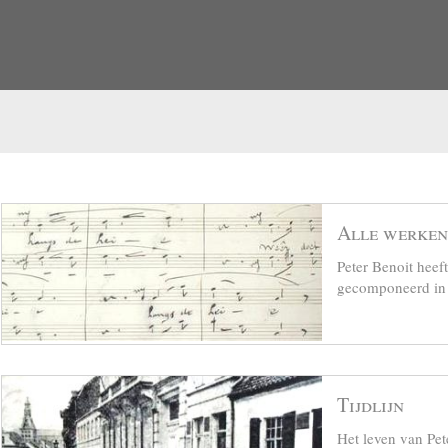
Alle werken
Peter Benoit hee
gecomponeerd in z
Tijdlijn
Het leven van Pet