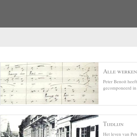
Alle werken
Peter Benoit hee
gecomponeerd in z
Tijdlijn
Het leven van Pet