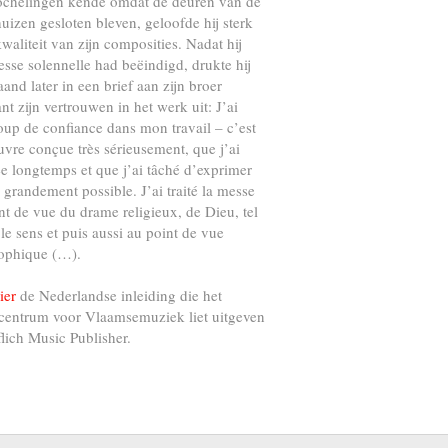
ochelingen kende omdat de deuren van de
uizen gesloten bleven, geloofde hij sterk
kwaliteit van zijn composities. Nadat hij
esse solennelle had beëindigd, drukte hij
and later in een brief aan zijn broer
nt zijn vertrouwen in het werk uit: J’ai
up de confiance dans mon travail – c’est
vre conçue très sérieusement, que j’ai
e longtemps et que j’ai tâché d’exprimer
s grandement possible. J’ai traité la messe
nt de vue du drame religieux, de Dieu, tel
 le sens et puis aussi au point de vue
ophique (…).
ier
de Nederlandse inleiding die het
centrum voor Vlaamsemuziek liet uitgeven
flich Music Publisher.