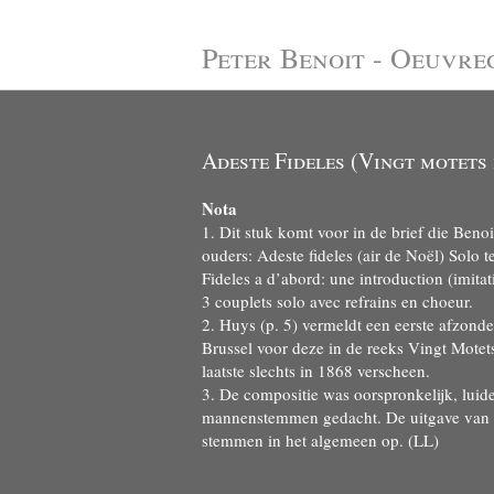
Peter Benoit - Oeuvre
Adeste Fideles (Vingt motets 
Nota
1. Dit stuk komt voor in de brief die Beno
ouders: Adeste fideles (air de Noël) Solo t
Fideles a d’abord: une introduction (imitat
3 couplets solo avec refrains en choeur.
2. Huys (p. 5) vermeldt een eerste afzonder
Brussel voor deze in de reeks Vingt Motet
laatste slechts in 1868 verscheen.
3. De compositie was oorspronkelijk, luide
mannenstemmen gedacht. De uitgave van V
stemmen in het algemeen op. (LL)