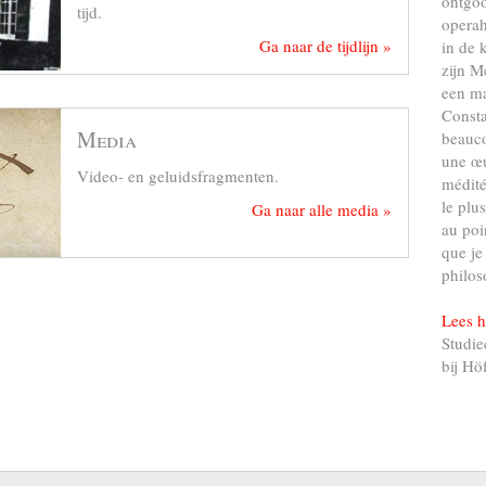
ontgo
tijd.
operah
Ga naar de tijdlijn »
in de 
zijn M
een ma
Consta
Media
beauco
une œu
Video- en geluidsfragmenten.
médité
le plu
Ga naar alle media »
au poi
que je
philos
Lees h
Studie
bij Hö