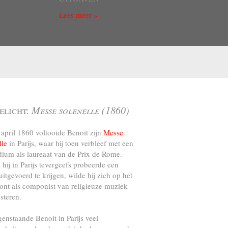
Lees meer »
elicht:
Messe solenelle (1860)
april 1860 voltooide Benoit zijn
Messe
lle
in Parijs, waar hij toen verbleef met een
dium als laureaat van de Prix de Rome.
l hij in Parijs tevergeefs probeerde een
uitgevoerd te krijgen, wilde hij zich op het
ront als componist van religieuze muziek
steren.
genstaande Benoit in Parijs veel