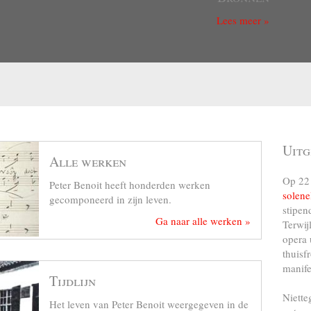
Lees meer »
Uitg
Alle werken
Op 22 
Peter Benoit heeft honderden werken
solene
gecomponeerd in zijn leven.
stipen
Ga naar alle werken »
Terwij
opera 
thuisf
manife
Tijdlijn
Niette
Het leven van Peter Benoit weergegeven in de