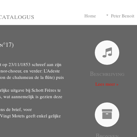
catalogus
Home
Peter Benoit
n°17)
it op 23/11/1853 schreef aan zijn
enor-choeur, en verder: L’Adeste
Beschrijving
ion de chalumeau de la flûte) puis
Lees meer »
lijke uitgave bij Schott Frères te
s, wat aannemelijk is gezien deze
ns de brief, voor
ingt Motets geeft enkel gelijke
Bronnen