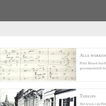
Alle werken
Peter Benoit hee
gecomponeerd in z
Tijdlijn
Het leven van Pet