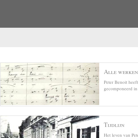
Alle werken
Peter Benoit hee
gecomponeerd in z
Tijdlijn
Het leven van Pet