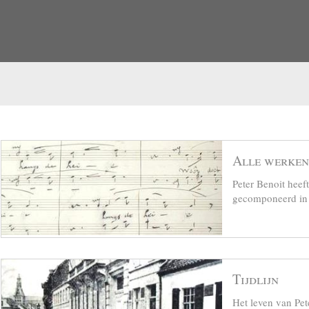
Alle werken
Peter Benoit hee
gecomponeerd in z
Tijdlijn
Het leven van Pet